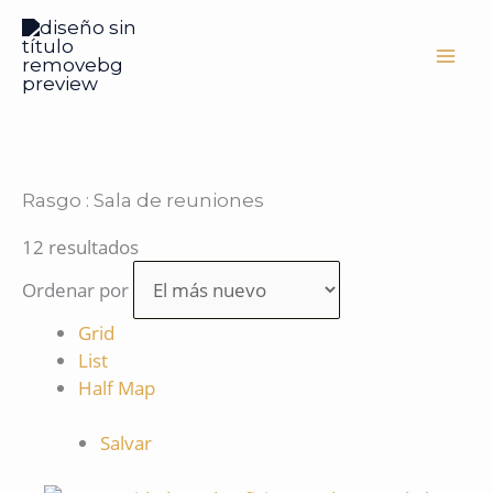
Ir
al
contenido
Rasgo :
Sala de reuniones
12 resultados
Ordenar por
Grid
List
Half Map
Salvar