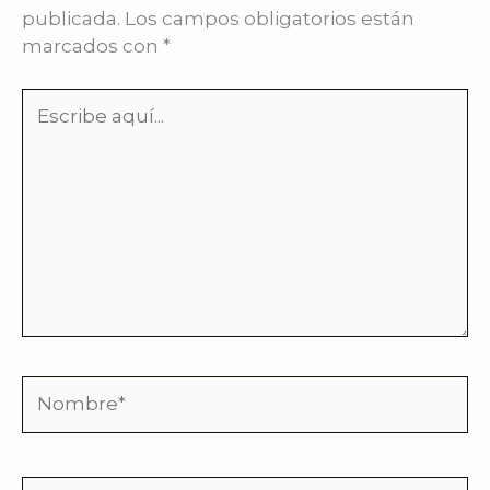
publicada.
Los campos obligatorios están
marcados con
*
Escribe
aquí...
Nombre*
Correo