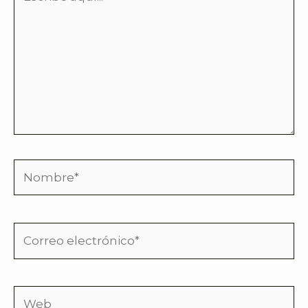
aquí...
Nombre*
Correo
electrónico*
Web