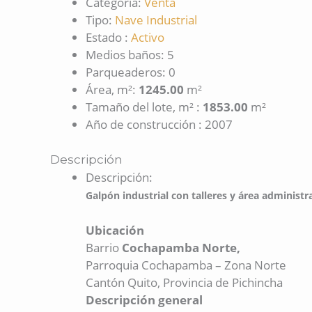
Categoría
:
Venta
Tipo
:
Nave Industrial
Estado
:
Activo
Medios baños
:
5
Parqueaderos
:
0
Área, m²
:
1245.00
m²
Tamaño del lote, m²
:
1853.00
m²
Año de construcción
:
2007
Descripción
Descripción
:
Galpón industrial con talleres y área administr
Ubicación
Barrio
Cochapamba Norte,
Parroquia Cochapamba – Zona Norte
Cantón Quito, Provincia de Pichincha
Descripción general