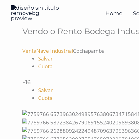
Ir
al
Home
S
contenido
Vendo o Rento Bodega Indust
Venta
Nave Industrial
Cochapamba
Salvar
Cuota
+16
Salvar
Cuota