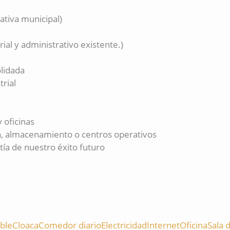
ativa municipal)
ial y administrativo existente.)
lidada
trial
 oficinas
ura, almacenamiento o centros operativos
a de nuestro éxito futuro
ble
Cloaca
Comedor diario
Electricidad
Internet
Oficina
Sala 