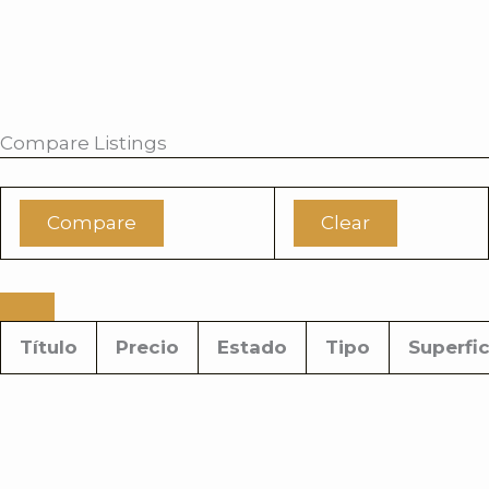
i
r
Compare Listings
Compare
Clear
Título
Precio
Estado
Tipo
Superfic