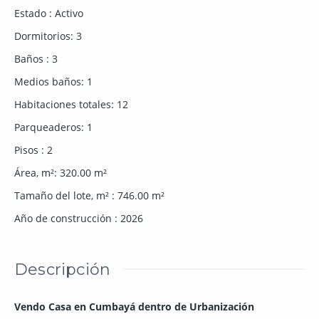
Estado
:
Activo
Dormitorios
:
3
Baños
:
3
Medios baños
:
1
Habitaciones totales
:
12
Parqueaderos
:
1
Pisos
:
2
Área, m²
:
320.00
m²
Tamaño del lote, m²
:
746.00
m²
Año de construcción
:
2026
Descripción
Vendo Casa en Cumbayá dentro de Urbanización