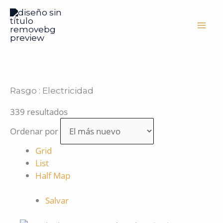
Ir
al
contenido
Rasgo :
Electricidad
339 resultados
Ordenar por
Grid
List
Half Map
Salvar