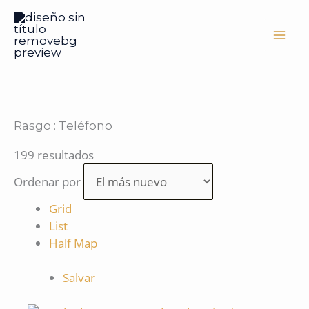
Ir
al
contenido
Rasgo :
Teléfono
199 resultados
Ordenar por
Grid
List
Half Map
Salvar