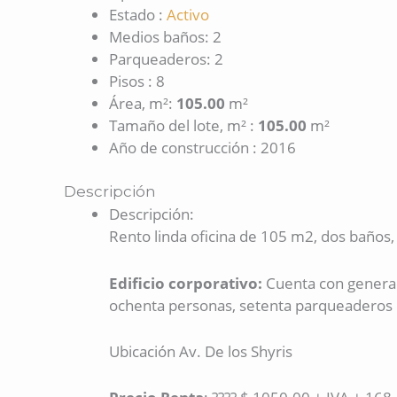
Estado
:
Activo
Medios baños
:
2
Parqueaderos
:
2
Pisos
:
8
Área, m²
:
105.00
m²
Tamaño del lote, m²
:
105.00
m²
Año de construcción
:
2016
Descripción
Descripción
:
Rento linda oficina de 105 m2, dos baños, d
Edificio corporativo:
Cuenta con generado
ochenta personas, setenta parqueaderos p
Ubicación Av. De los Shyris