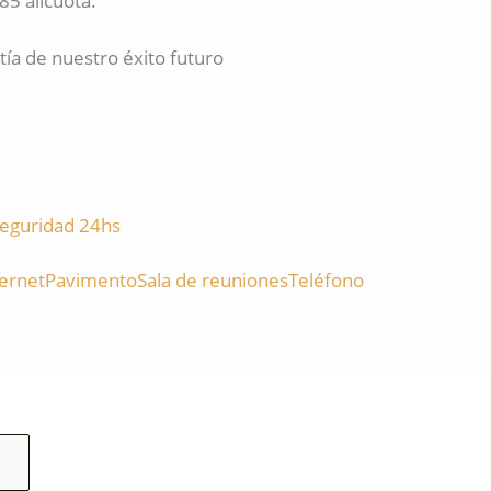
85 alícuota.
a de nuestro éxito futuro
eguridad 24hs
ternet
Pavimento
Sala de reuniones
Teléfono