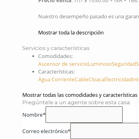
Precio Renta
: ???? $ 1050.00 + IVA + 168.
Nuestro desempeño pasado es una garantí
Mostrar toda la descripción
Servicios y características
Comodidades
:
Ascensor de servicio
Luminoso
Seguridad
S
Características
:
Agua Corriente
Cable
Cloaca
Electricidad
In
Mostrar todas las comodidades y características
Pregúntele a un agente sobre esta casa
Nombre*
Correo electrónico*