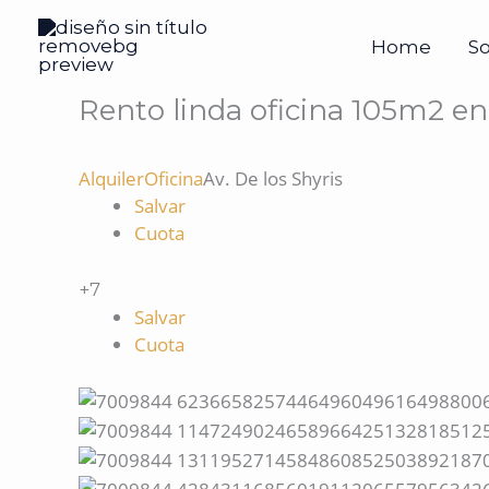
Ir
al
Home
S
contenido
Rento linda oficina 105m2 en 
Alquiler
Oficina
Av. De los Shyris
Salvar
Cuota
+7
Salvar
Cuota