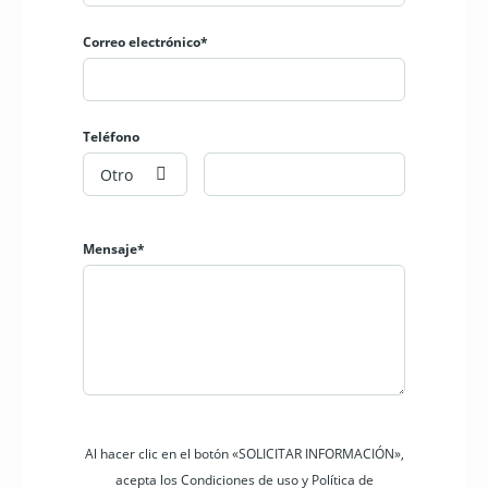
teléfono/ internet
No existe servicio de seguridad / guardia dentro del
Correo electrónico*
complejo, ni costo de condominio. Cada cliente es
responsable de su guardia/ seguridad.
US$4.100/mes + IVA
Teléfono
Nuestro desempeño pasado es una garantía de nuestro
éxito futuro
Otro
Mensaje*
Al hacer clic en el botón «SOLICITAR INFORMACIÓN»,
acepta los Condiciones de uso y Política de