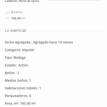
Calderón, Norte de Quito
2
baños
745.00
m²
Lo esencial
Fecha Agregada
:
Agregado hace 10 meses
Categoría
:
Alquiler
Tipo
:
Bodega
Estado
:
Activo
Baños
:
2
Medios baños
:
1
Habitaciones totales
:
1
Parqueaderos
:
0
Área, m²
:
745.00
m²