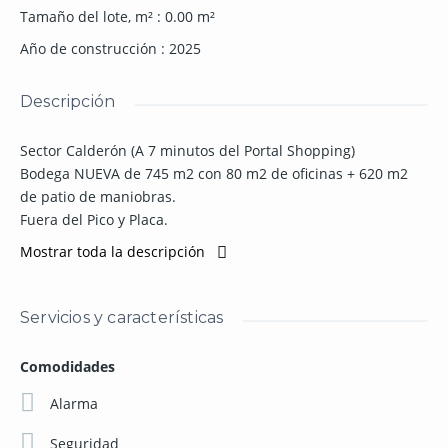
Tamaño del lote, m²
:
0.00
m²
Año de construcción
:
2025
Descripción
Sector Calderón (A 7 minutos del Portal Shopping)
Bodega NUEVA de 745 m2 con 80 m2 de oficinas + 620 m2
de patio de maniobras.
Fuera del Pico y Placa.
Dentro de complejo cerrado.
Mostrar toda la descripción
Luz trifásica.
Zonificación Múltiple. Apta para: almacenamiento y logística,
actividad comercial, industria bajo impacto (I1).
Servicios y características
Dimensiones de bodega: 23m de frente x 30m fondo.
2 andenes independientes de carga y descarga.
Comodidades
Red hídrica contra incendios, de acuerdo a requerimiento
de bomberos (con gabinetes).
Alarma
Alarma con sensores de movimiento y apertura de puertas.
Seguridad