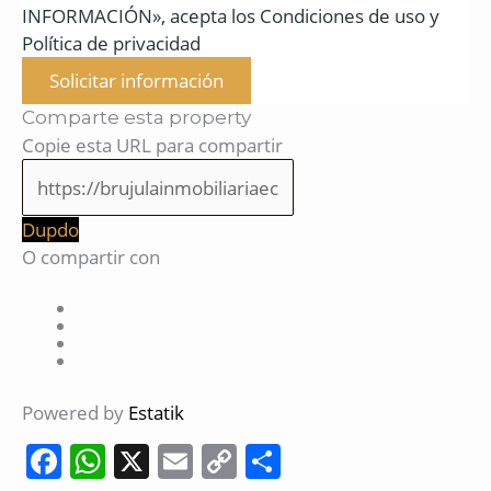
INFORMACIÓN», acepta los Condiciones de uso y
Política de privacidad
Solicitar información
Comparte esta property
Copie esta URL para compartir
Dupdo
O compartir con
Powered by
Estatik
F
W
X
E
C
C