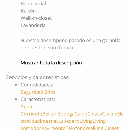
Baño social
Balcón
Walk-in-closet
Lavandería
Nuestro desempeño pasado es una garantía
de nuestro éxito futuro
Mostrar toda la descripción
Servicios y características
Comodidades
:
Seguridad 24hs
Características
:
Agua
Corriente
Balcón
Bodega
Cable
Cloaca
Cocina
Ele
ctricidad
Internet
Lavadero
Living
Living
comedor
Pavimento
Teléfono
Walking Closet