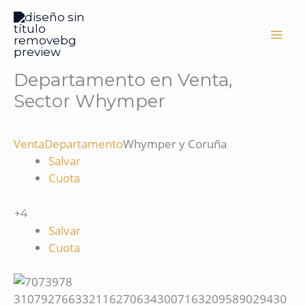
Ir
al
contenido
Departamento en Venta,
Sector Whymper
Venta
Departamento
Whymper y Coruña
Salvar
Cuota
+4
Salvar
Cuota