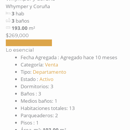
Whymper y Coruña
3
hab
3
baños
193.00
m²
$269,000
Solicitar información
Lo esencial
Fecha Agregada
:
Agregado hace 10 meses
Categoría
:
Venta
Tipo
:
Departamento
Estado
:
Activo
Dormitorios
:
3
Baños
:
3
Medios baños
:
1
Habitaciones totales
:
13
Parqueaderos
:
2
Pisos
:
1
Área, m²
:
193.00
m²