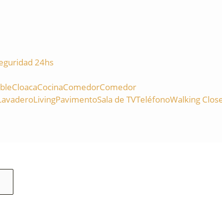
eguridad 24hs
ble
Cloaca
Cocina
Comedor
Comedor
Lavadero
Living
Pavimento
Sala de TV
Teléfono
Walking Clos