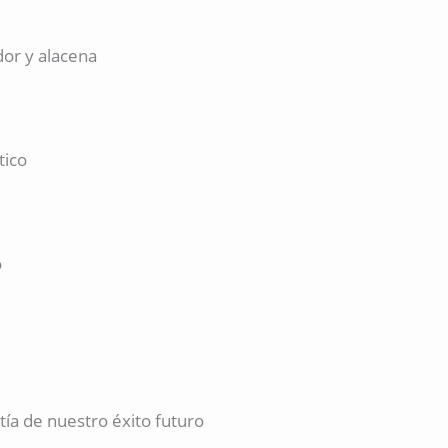
dor y alacena
tico
o
a de nuestro éxito futuro