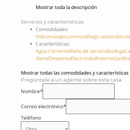
Mostrar toda la descripción
Servicios y características
Comodidades
:
Hidromasaje
Luminoso
Riego automático
S
Características
:
Agua Corriente
Baño de servicio
Bodega
Ca
diario
Despensa
Electricidad
Internet
Jardín
Mostrar todas las comodidades y características
Pregúntele a un agente sobre esta casa
Nombre*
Correo electrónico*
Teléfono