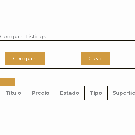
i
r
Compare Listings
Compare
Clear
Título
Precio
Estado
Tipo
Superfic