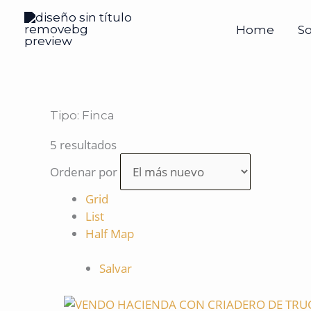
Ir
al
Home
S
contenido
Tipo:
Finca
5 resultados
Ordenar por
Grid
List
Half Map
Salvar