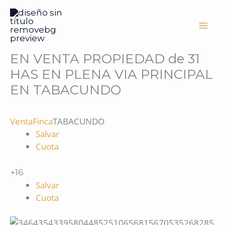
Ir
al
contenido
EN VENTA PROPIEDAD de 31
HAS EN PLENA VIA PRINCIPAL
EN TABACUNDO
Venta
Finca
TABACUNDO
Salvar
Cuota
+16
Salvar
Cuota