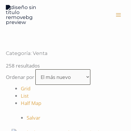
Ir
al
contenido
Categoría:
Venta
258 resultados
Ordenar por
Grid
List
Half Map
Salvar