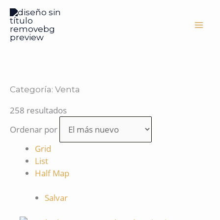
Ir
al
contenido
Categoría:
Venta
258 resultados
Ordenar por
Grid
List
Half Map
Salvar