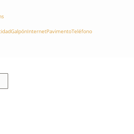
hs
cidad
Galpón
Internet
Pavimento
Teléfono