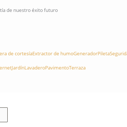
a de nuestro éxito futuro
ra de cortesía
Extractor de humo
Generador
Pileta
Segurid
ternet
Jardín
Lavadero
Pavimento
Terraza