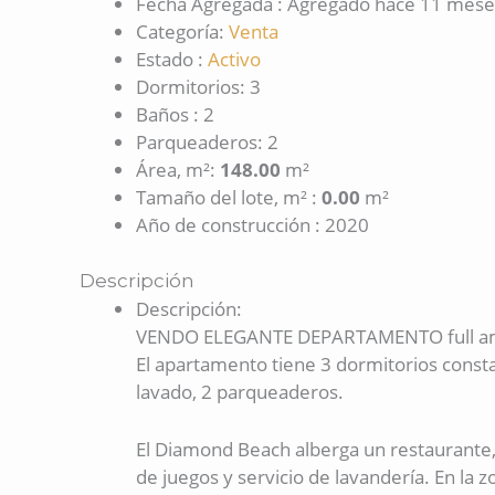
Fecha Agregada
:
Agregado hace 11 mese
Categoría
:
Venta
Estado
:
Activo
Dormitorios
:
3
Baños
:
2
Parqueaderos
:
2
Área, m²
:
148.00
m²
Tamaño del lote, m²
:
0.00
m²
Año de construcción
:
2020
Descripción
Descripción
:
VENDO ELEGANTE DEPARTAMENTO full amobla
El apartamento tiene 3 dormitorios consta
lavado, 2 parqueaderos.
El Diamond Beach alberga un restaurante, 
de juegos y servicio de lavandería. En la