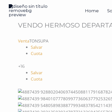
Ir
al
Home
S
contenido
VENDO HERMOSO DEPARTA
Venta
TONSUPA
Salvar
Cuota
+16
Salvar
Cuota