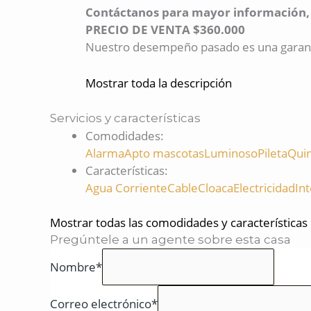
Contáctanos para mayor información, p
PRECIO DE VENTA $360.000
Nuestro desempeño pasado es una garantí
Mostrar toda la descripción
Servicios y características
Comodidades
:
Alarma
Apto mascotas
Luminoso
Pileta
Qui
Características
:
Agua Corriente
Cable
Cloaca
Electricidad
In
Mostrar todas las comodidades y características
Pregúntele a un agente sobre esta casa
Nombre*
Correo electrónico*