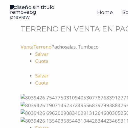
Ir
al
Home
S
contenido
TERRENO EN VENTA EN PA
Venta
Terreno
Pachosalas, Tumbaco
Salvar
Cuota
Salvar
Cuota
Salvar