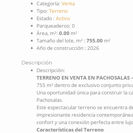
Categoría
:
Venta
Tipo
:
Terreno
Estado
:
Activo
Parqueaderos
:
0
Área, m²
:
0.00
m²
Tamaño del lote, m²
:
755.00
m²
Año de construcción
:
2026
Descripción
Descripción
:
TERRENO EN VENTA EN PACHOSALAS 
755 m² dentro de exclusivo conjunto priv
Una oportunidad única para construir la c
Pachosalas.
Este espectacular terreno se encuentra d
impresionante residencia contemporánea d
confort y una conexión perfecta entre luj
Características del Terreno