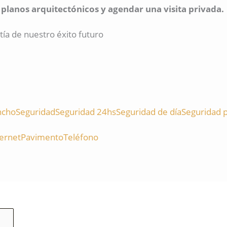
lanos arquitectónicos y agendar una visita privada.
a de nuestro éxito futuro
ncho
Seguridad
Seguridad 24hs
Seguridad de día
Seguridad p
ternet
Pavimento
Teléfono