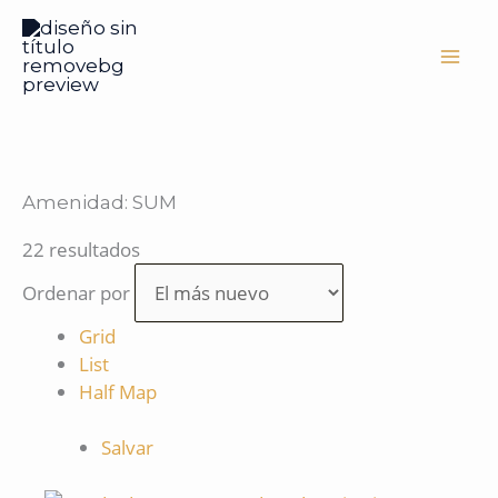
Ir
al
contenido
Amenidad:
SUM
22 resultados
Ordenar por
Grid
List
Half Map
Salvar