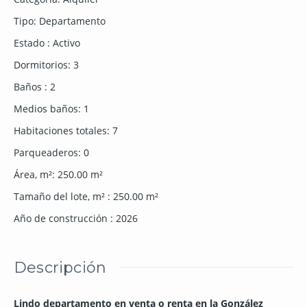
Tipo
:
Departamento
Estado
:
Activo
Dormitorios
:
3
Baños
:
2
Medios baños
:
1
Habitaciones totales
:
7
Parqueaderos
:
0
Área, m²
:
250.00
m²
Tamaño del lote, m²
:
250.00
m²
Año de construcción
:
2026
Descripción
Lindo departamento en venta o renta en la González