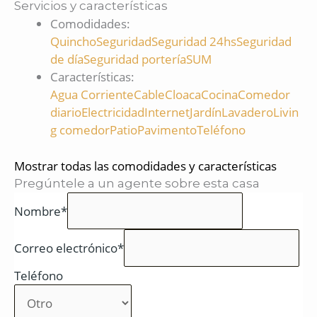
Servicios y características
Comodidades
:
Quincho
Seguridad
Seguridad 24hs
Seguridad
de día
Seguridad portería
SUM
Características
:
Agua Corriente
Cable
Cloaca
Cocina
Comedor
diario
Electricidad
Internet
Jardín
Lavadero
Livin
g comedor
Patio
Pavimento
Teléfono
Mostrar todas las comodidades y características
Pregúntele a un agente sobre esta casa
Nombre*
Correo electrónico*
Teléfono