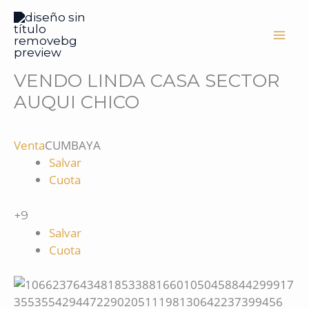
Ir
al
contenido
VENDO LINDA CASA SECTOR
AUQUI CHICO
Venta
CUMBAYA
Salvar
Cuota
+9
Salvar
Cuota