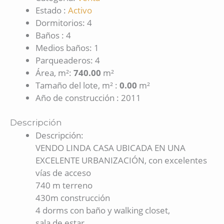
Estado
:
Activo
Dormitorios
:
4
Baños
:
4
Medios baños
:
1
Parqueaderos
:
4
Área, m²
:
740.00
m²
Tamaño del lote, m²
:
0.00
m²
Año de construcción
:
2011
Descripción
Descripción
:
VENDO LINDA CASA UBICADA EN UNA
EXCELENTE URBANIZACIÓN, con excelentes
vías de acceso
740 m terreno
430m construcción
4 dorms con baño y walking closet,
sala de estar