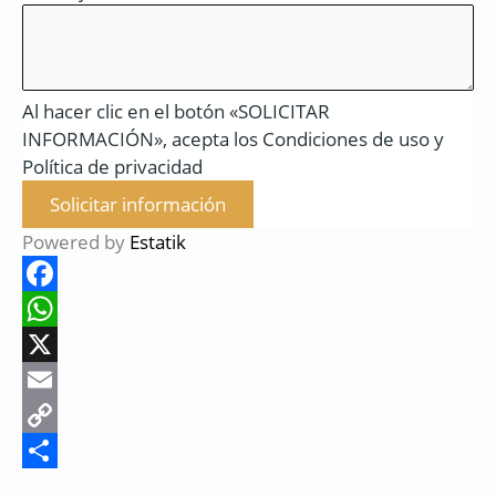
Al hacer clic en el botón «SOLICITAR
INFORMACIÓN», acepta los Condiciones de uso y
Política de privacidad
Solicitar información
Powered by
Estatik
F
a
W
c
h
X
e
a
E
b
t
m
C
o
s
a
o
C