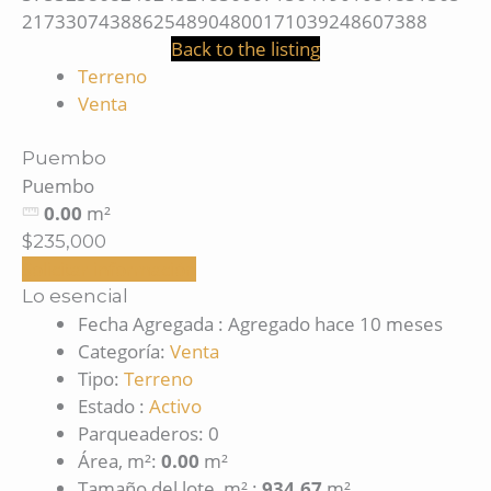
Back to the listing
Terreno
Venta
Puembo
Puembo
0.00
m²
$235,000
Solicitar información
Lo esencial
Fecha Agregada
:
Agregado hace 10 meses
Categoría
:
Venta
Tipo
:
Terreno
Estado
:
Activo
Parqueaderos
:
0
Área, m²
:
0.00
m²
Tamaño del lote, m²
:
934.67
m²