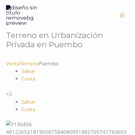
Ir
al
contenido
Terreno en Urbanización
Privada en Puembo
Venta
Terreno
Puembo
Salvar
Cuota
+2
Salvar
Cuota