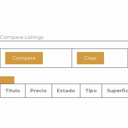
i
r
Compare Listings
Compare
Clear
Título
Precio
Estado
Tipo
Superfic