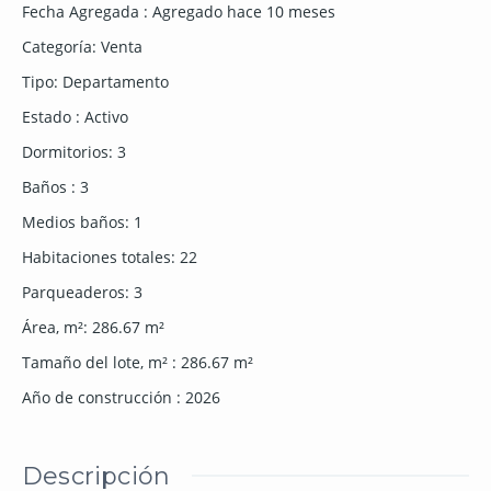
Fecha Agregada
:
Agregado hace 10 meses
Categoría
:
Venta
Tipo
:
Departamento
Estado
:
Activo
Dormitorios
:
3
Baños
:
3
Medios baños
:
1
Habitaciones totales
:
22
Parqueaderos
:
3
Área, m²
:
286.67
m²
Tamaño del lote, m²
:
286.67
m²
Año de construcción
:
2026
Descripción