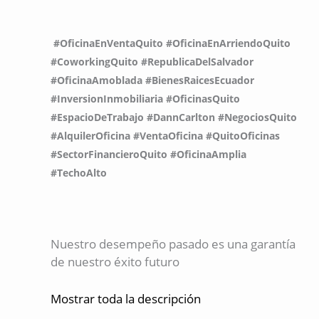
#OficinaEnVentaQuito #OficinaEnArriendoQuito
#CoworkingQuito #RepublicaDelSalvador
#OficinaAmoblada #BienesRaicesEcuador
#InversionInmobiliaria #OficinasQuito
#EspacioDeTrabajo #DannCarlton #NegociosQuito
#AlquilerOficina #VentaOficina #QuitoOficinas
#SectorFinancieroQuito #OficinaAmplia
#TechoAlto
Nuestro desempeño pasado es una garantía
de nuestro éxito futuro
Mostrar toda la descripción