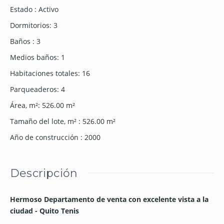
Estado
:
Activo
Dormitorios
:
3
Baños
:
3
Medios baños
:
1
Habitaciones totales
:
16
Parqueaderos
:
4
Área, m²
:
526.00
m²
Tamaño del lote, m²
:
526.00
m²
Año de construcción
:
2000
Descripción
Hermoso Departamento d
e venta con excelente v
ista a la
ciudad -
Quito Tenis