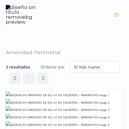
Ir
al
contenido
Amenidad:
Perimetral
3 resultados
Ordenar por