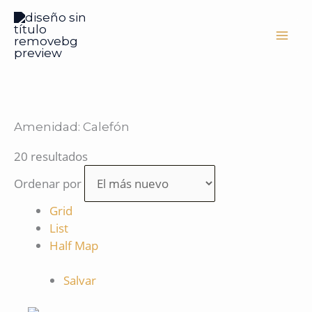
Ir
al
contenido
Amenidad:
Calefón
20 resultados
Ordenar por
Grid
List
Half Map
Salvar