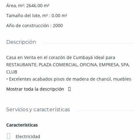
Área, m²
:
2646.00
m²
Tamaño del lote, m²
:
0.00
m²
Año de construcción
:
2000
Descripción
Casa en Venta en el corazón de Cumbayá ideal para
RESTAURANTE, PLAZA COMERCIAL, OFICINA, EMPRESA, SPA,
CLUB
• Excelentes acabados pisos de madera de chanúl, muebles
de cocina, closets, lámparas colgantes importadas de cristal
Mostrar toda la descripción
de bohemia, baños remodelados con porcelanato italiano
• 1560 m2 de construcción
• 2646 m2 terreno
Servicios y características
• 25 Años de antigüedad
• 4 Dormitorios cada uno con baño y closet
Características
• Máster con walking closet e hidromasaje
• 3 Salas amplias
Electricidad