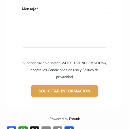
• Jardines
• Plantas y árboles frutales
Mensaje*
• Huerto con árboles Limón, aguacate, mandarina, tomate de
árbol, uvas, etc
• Cancha de fútbol
Nuestro desempeño pasado es una garantía de nuestro
éxito futuro
Al hacer clic en el botón «SOLICITAR INFORMACIÓN»,
acepta los Condiciones de uso y Política de
privacidad
SOLICITAR INFORMACIÓN
Powered by
Estatik