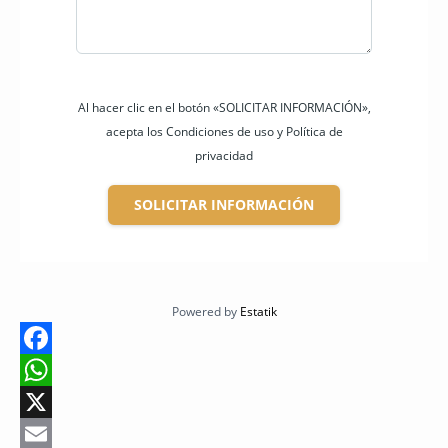
Al hacer clic en el botón «SOLICITAR INFORMACIÓN»,
acepta los Condiciones de uso y Política de
privacidad
SOLICITAR INFORMACIÓN
Powered by
Estatik
F
a
W
c
h
X