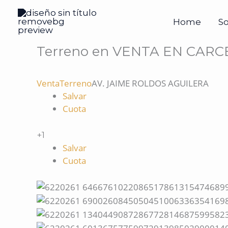
Ir
al
Home
S
contenido
Terreno en VENTA EN CAR
Venta
Terreno
AV. JAIME ROLDOS AGUILERA
Salvar
Cuota
+1
Salvar
Cuota