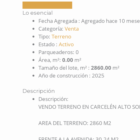
Solicitar información
Lo esencial
Fecha Agregada
:
Agregado hace 10 mese
Categoría
:
Venta
Tipo
:
Terreno
Estado
:
Activo
Parqueaderos
:
0
Área, m²
:
0.00
m²
Tamaño del lote, m²
:
2860.00
m²
Año de construcción
:
2025
Descripción
Descripción
:
VENDO TERRENO EN CARCELÉN ALTO SO
AREA DEL TERRENO: 2860 M2
FRENTE A LA AVENIDA: 30.24 M2