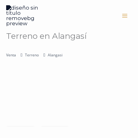
Ir
al
contenido
Terreno en Alangasí
Venta
Terreno
Alangasi
Salvar
Cuota