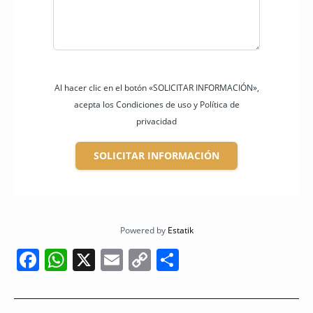
Al hacer clic en el botón «SOLICITAR INFORMACIÓN»,
acepta los Condiciones de uso y Política de
privacidad
SOLICITAR INFORMACIÓN
Powered by
Estatik
F
W
X
E
C
C
a
h
m
o
o
c
a
ai
p
m