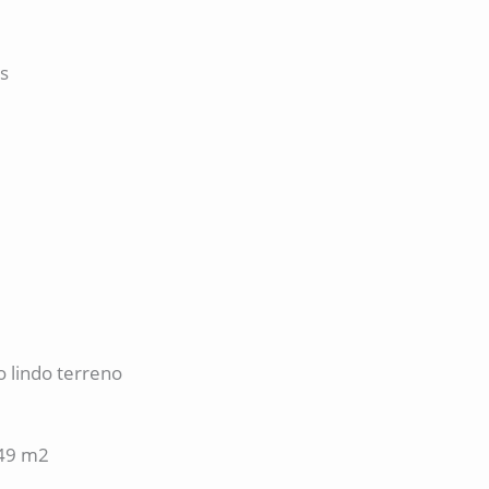
s
 lindo terreno
.49 m2