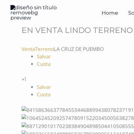
Ir
al
Home
S
contenido
EN VENTA LINDO TERRENO 
Venta
Terreno
LA CRUZ DE PUEMBO
Salvar
Cuota
+1
Salvar
Cuota