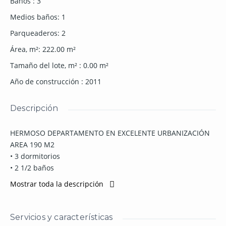
Baños
:
3
Medios baños
:
1
Parqueaderos
:
2
Área, m²
:
222.00
m²
Tamaño del lote, m²
:
0.00
m²
Año de construcción
:
2011
Descripción
HERMOSO DEPARTAMENTO EN EXCELENTE URBANIZACIÓN
AREA 190 M2
• 3 dormitorios
• 2 1/2 baños
• Sala de TV
Mostrar toda la descripción
• Salar comedor
• Amplia cocina
• Dormitorio y baño de servicio
Servicios y características
• Terraza con espectacular vista al valle