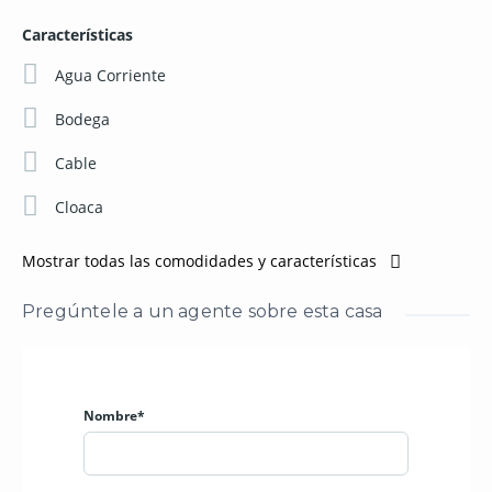
• 2 Parqueaderos
Características
• Bodega
Ascensor
Agua Corriente
12m2 de terraza
Bodega
14 años de construido el edificio
Alícuota de 120 dólares
Cable
Valor 250.000 dólares
Cloaca
Nuestro desempeño pasado es una garantía de nuestro
éxito futuro
Mostrar todas las comodidades y características
Pregúntele a un agente sobre esta casa
Nombre*