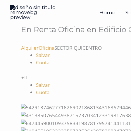
Ir
al
Home
S
contenido
En Renta Oficina en Edificio
Alquiler
Oficina
SECTOR QUICENTRO
Salvar
Cuota
+11
Salvar
Cuota