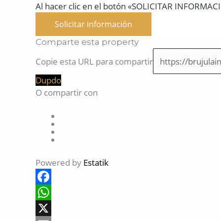
Al hacer clic en el botón «SOLICITAR INFORMACIÓ
Solicitar información
Comparte esta property
Copie esta URL para compartir
Dupdo
O compartir con
Powered by
Estatik
F
a
W