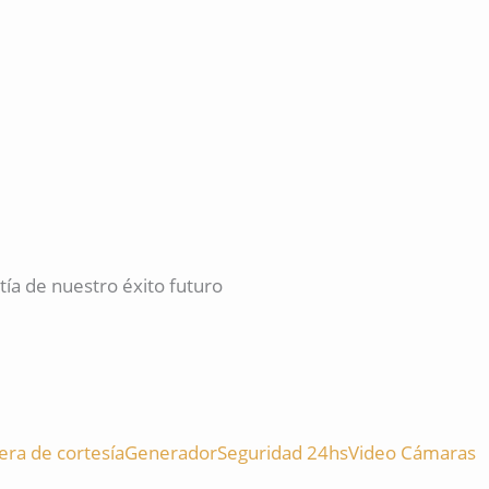
a de nuestro éxito futuro
ra de cortesía
Generador
Seguridad 24hs
Video Cámaras