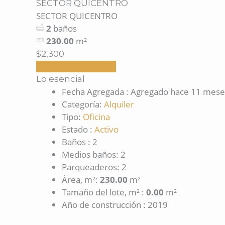
SECTOR QUICENTRO
SECTOR QUICENTRO
2
baños
230.00
m²
$2,300
Solicitar información
Lo esencial
Fecha Agregada
:
Agregado hace 11 mese
Categoría
:
Alquiler
Tipo
:
Oficina
Estado
:
Activo
Baños
:
2
Medios baños
:
2
Parqueaderos
:
2
Área, m²
:
230.00
m²
Tamaño del lote, m²
:
0.00
m²
Año de construcción
:
2019