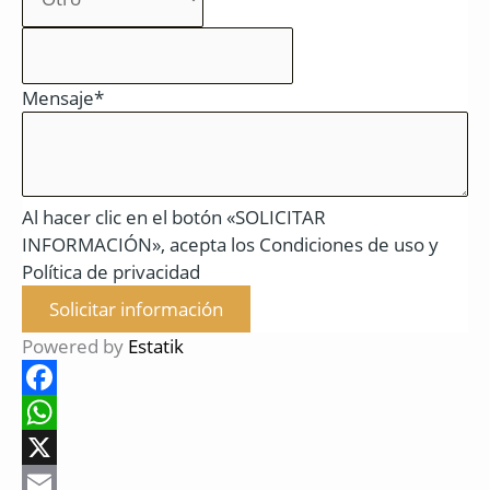
Mensaje*
Al hacer clic en el botón «SOLICITAR
INFORMACIÓN», acepta los Condiciones de uso y
Política de privacidad
Solicitar información
Powered by
Estatik
F
a
W
c
h
X