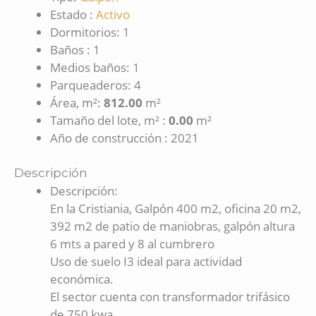
Estado
:
Activo
Dormitorios
:
1
Baños
:
1
Medios baños
:
1
Parqueaderos
:
4
Área, m²
:
812.00
m²
Tamaño del lote, m²
:
0.00
m²
Año de construcción
:
2021
Descripción
Descripción
:
En la Cristiania, Galpón 400 m2, oficina 20 m2,
392 m2 de patio de maniobras, galpón altura
6 mts a pared y 8 al cumbrero
Uso de suelo I3 ideal para actividad
económica.
El sector cuenta con transformador trifásico
de 750 kwa.