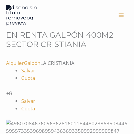
Ir
al
contenido
EN RENTA GALPÓN 400M2
SECTOR CRISTIANIA
Alquiler
Galpón
LA CRISTIANIA
Salvar
Cuota
+8
Salvar
Cuota