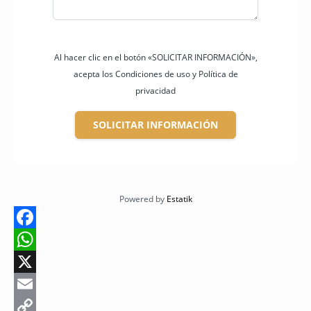
Al hacer clic en el botón «SOLICITAR INFORMACIÓN»,
acepta los Condiciones de uso y Política de
privacidad
SOLICITAR INFORMACIÓN
Powered by
Estatik
F
a
W
c
h
X
e
a
E