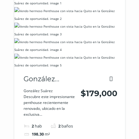
González
Suárez
González Suárez
$179,000
Descubre este impresionante
penthouse recientemente
renovado, ubicado en la
exclusiva...
2
hab
2
baños
198.30
m²