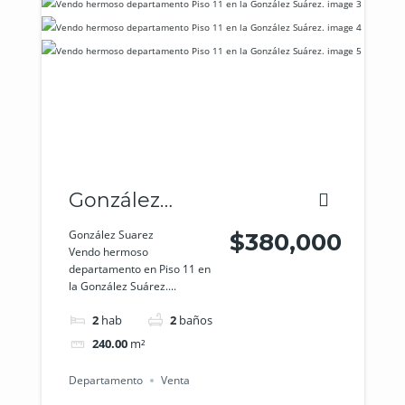
González
Suarez
González Suarez
$380,000
Vendo hermoso
departamento en Piso 11 en
la González Suárez....
2
hab
2
baños
240.00
m²
Departamento
Venta