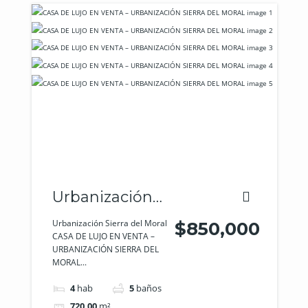
Urbanización
Sierra del
Urbanización Sierra del Moral
$850,000
CASA DE LUJO EN VENTA –
Moral
URBANIZACIÓN SIERRA DEL
MORAL...
4
hab
5
baños
720.00
m²