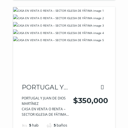
PORTUGAL Y
JUAN DE DIOS
PORTUGAL Y JUAN DE DIOS
$350,000
MARTÍNEZ
MARTÍNEZ
CASA EN VENTA O RENTA –
SECTOR IGLESIA DE FÁTIMA...
5
hab
5
baños