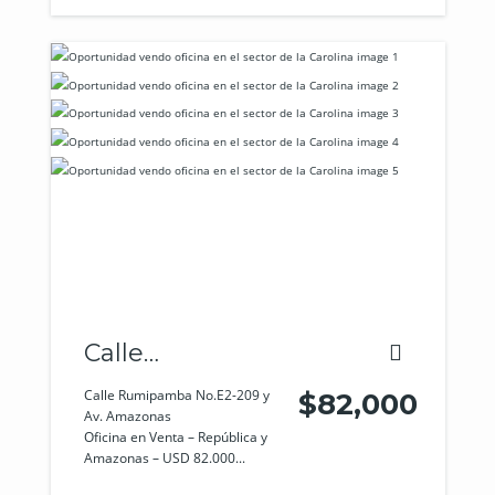
Calle
Rumipamba
Calle Rumipamba No.E2-209 y
$82,000
Av. Amazonas
No.E2-209 y Av.
Oficina en Venta – República y
Amazonas – USD 82.000...
Amazonas