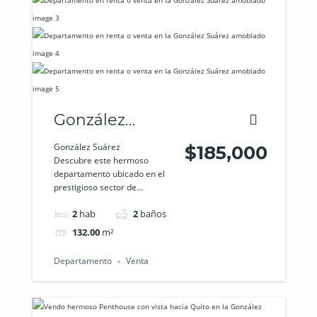
González
Suárez
González Suárez
$185,000
Descubre este hermoso
departamento ubicado en el
prestigioso sector de...
2
hab
2
baños
132.00
m²
Departamento
Venta