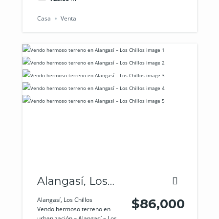
Casa
Venta
Alangasí, Los
Chillos
Alangasí, Los Chillos
$86,000
Vendo hermoso terreno en
urbanización – Alangasí – Los