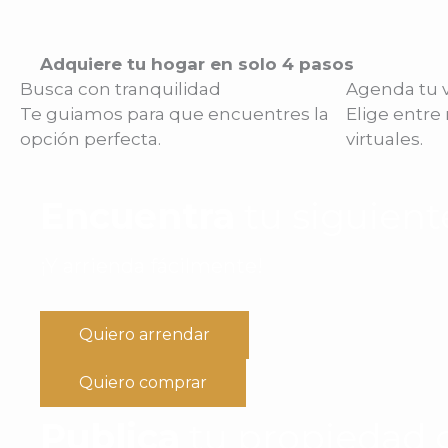
Adquiere tu hogar en solo 4 pasos
Busca con tranquilidad
Agenda tu v
Te guiamos para que encuentres la
Elige entre
opción perfecta.
virtuales.
Encuentra
tu siguient
¡Y arrienda fácilmente!
Quiero arrendar
Quiero comprar
Publica
tu propiedad g