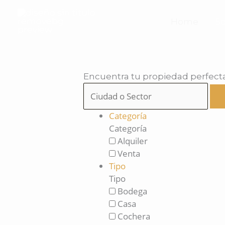
Ir
al
Home
S
contenido
Encuentra tu propiedad perfect
Categoría
Categoría
Alquiler
Venta
Tipo
Tipo
Bodega
Casa
Cochera