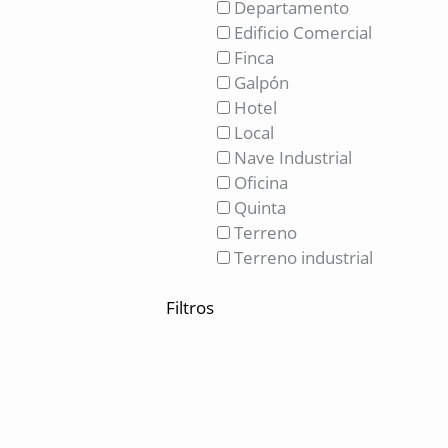
Departamento
Edificio Comercial
Finca
Galpón
Hotel
Local
Nave Industrial
Oficina
Quinta
Terreno
Terreno industrial
Filtros